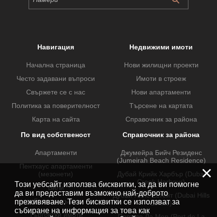
Навигация
Недвижими имоти
Начална страница
Нови жилищни проекти
Често задавани въпроси
Имоти в строеж
Свържете се с нас
Нови апартаменти
Политика за поверителност
Търсене на картата
Карта на сайта
Справочник за района
По вид собственост
Справочник за района
Апартаменти
Джумейра Бийч Резиденс
(Jumeirah Beach Residence)
Пентхаус апартаменти
×
(мезонети)
Дубай Крийк Харбър (Dubai
Creek Harbour)
Този уебсайт използва бисквитки, за да ви помогне
Вили
да ви предоставим възможно най-доброто
Дубай Хилс Естейт (Dubai Hills
Градски къщи
преживяване. Тези бисквитки се използват за
Estate)
събиране на информация за това как
Търговски имоти
Порт де Ла Мер (Port de La