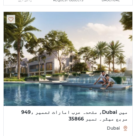
BROCHURE
REQUEST OBJECTS
واٹس ایپ
میں Dubai، متحدہ عرب امارات تعمیر ،949
مربع میٹر۔ نمبر 35866
Dubai