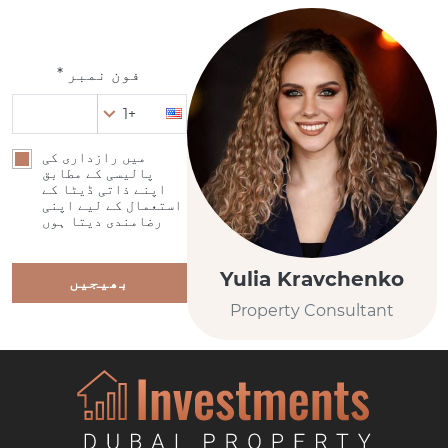
فون نمبر *
+1
میں رازداری کی
پالیسی کے مطابق
اپنے ذاتی ڈیٹا کے
استعمال کے لیے اپنی
رضامندی دیتا ہوں
Yulia Kravchenko
بھیجیں
Property Consultant