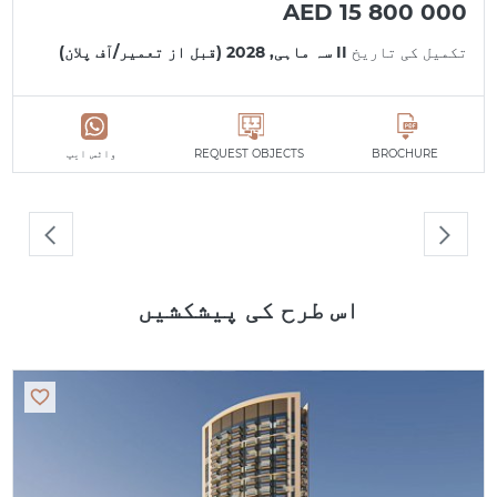
AED 15 800 000
تکمیل کی تاریخ
II سہ ماہی, 2028 (قبل از تعمیر/آف پلان)
BROCHURE
REQUEST OBJECTS
واٹس ایپ
اس طرح کی پیشکشیں