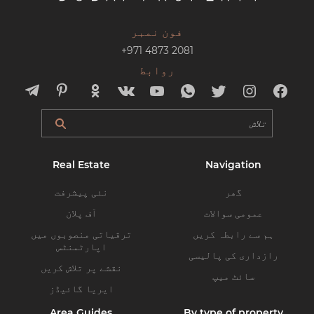
فون نمبر
+971 4873 2081
روابط
Real Estate
Navigation
گھر
نئی پیشرفت
عمومی سوالات
آف پلان
ہم سے رابطہ کریں
ترقیاتی منصوبوں میں
اپارٹمنٹس
رازداری کی پالیسی
نقشے پر تلاش کریں
سائٹ میپ
ایریا گائیڈز
Area Guides
By type of property