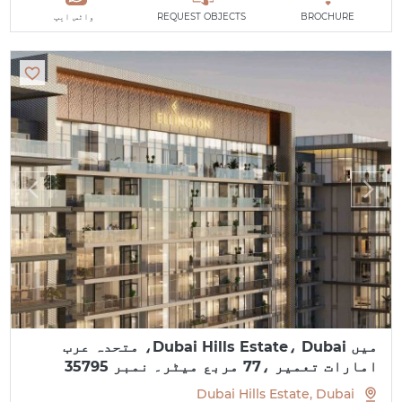
BROCHURE
REQUEST OBJECTS
واٹس ایپ
میں Dubai Hills Estate، Dubai، متحدہ عرب
امارات تعمیر ،77 مربع میٹر۔ نمبر 35795
Dubai Hills Estate, Dubai