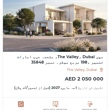
میں The Valley، Dubai، متحدہ عرب امارات
تعمیر ،198 مربع میٹر۔ نمبر 35848
The Valley, Dubai
AED 2 050 000
تکمیل کی تاریخ
I سہ ماہی, 2027 (قبل از تعمیر/آف پلان)