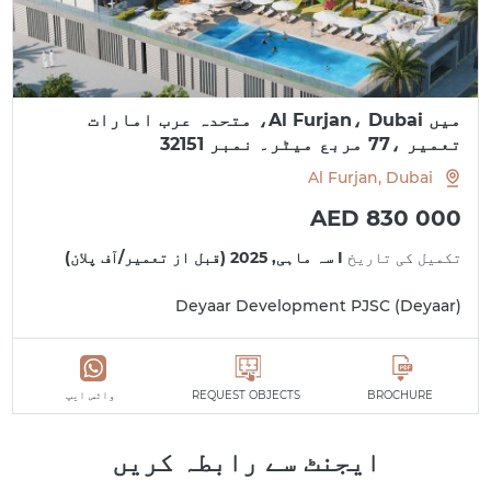
میں Al Furjan، Dubai، متحدہ عرب امارات
تعمیر ،77 مربع میٹر۔ نمبر 32151
Al Furjan, Dubai
AED 830 000
تکمیل کی تاریخ
I سہ ماہی, 2025 (قبل از تعمیر/آف پلان)
Deyaar Development PJSC (Deyaar)
BROCHURE
REQUEST OBJECTS
واٹس ایپ
ایجنٹ سے رابطہ کریں