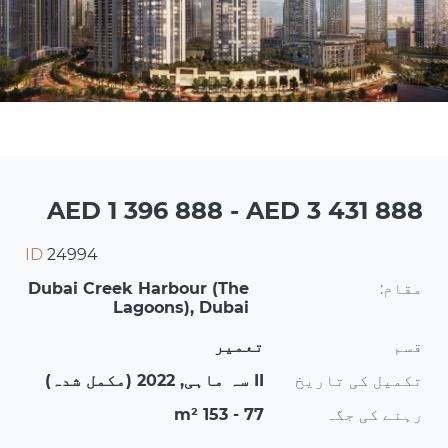
AED 1 396 888 - AED 3 431 888
ID
24994
مقام:
Dubai Creek Harbour (The
Lagoons), Dubai
قسم
تعمیر
تکمیل کی تاریخ
II سہ ماہی, 2022 (مکمل شدہ)
رہنے کی جگہ
77 - 153 m²