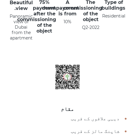
75%
A
The
Type of
Beautiful
payment
downpayment
commissioning
buildings:
view.
after the
is from
of the
Residential
Panoramic
commissioning
object
view of
10%
of the
Dubai
Q2-2022
object
from the
apartment
مقام
دیہی علاقوں کے قریب
شاپنگ مالز کے قریب