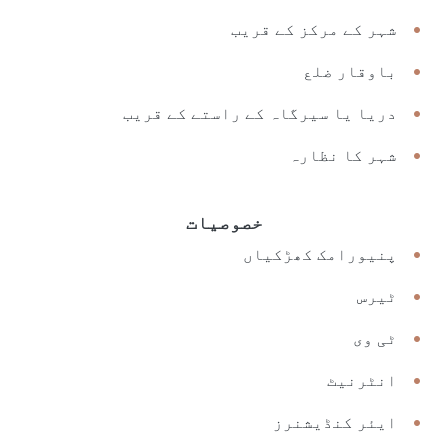
شہر کے مرکز کے قریب
باوقار ضلع
دریا یا سیرگاہ کے راستے کے قریب
شہر کا نظارہ
خصوصیات
پنیورامک کھڑکیاں
ٹیرس
ٹی وی
انٹرنیٹ
ایئر کنڈیشنرز