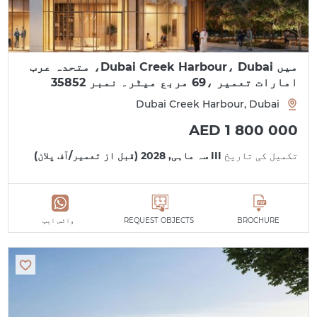
میں Dubai Creek Harbour، Dubai، متحدہ عرب
امارات تعمیر ،69 مربع میٹر۔ نمبر 35852
Dubai Creek Harbour, Dubai
AED 1 800 000
تکمیل کی تاریخ
III سہ ماہی, 2028 (قبل از تعمیر/آف پلان)
BROCHURE
REQUEST OBJECTS
واٹس ایپ