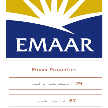
Emaar Properties
29
آبجیکٹ مکمل ہو گئے۔
67
کام میں اشیاء