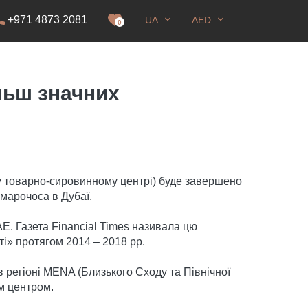
+971 4873 2081
UA
AED
ання
0
льш значних
у товарно-сировинному центрі) буде завершено
марочоса в Дубаї.
Е. Газета Financial Times називала цю
і» протягом 2014 – 2018 рр.
 регіоні MENA (Близького Сходу та Північної
м центром.