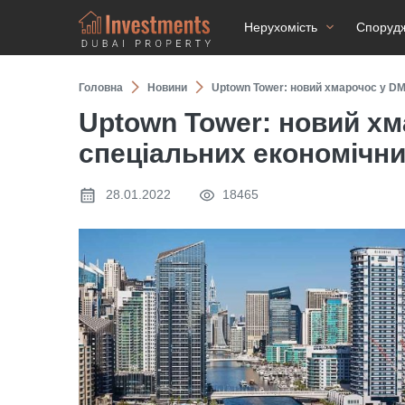
Нерухомість
Споруд
Головна
Новини
Uptown Tower: новий хмарочос у DM
Uptown Tower: новий хм
спеціальних економічни
28.01.2022
18465