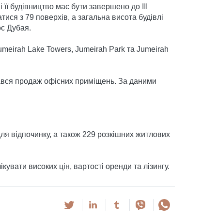
 її будівництво має бути завершено до III
тися з 79 поверхів, а загальна висота будівлі
ос Дубая.
eirah Lake Towers, Jumeirah Park та Jumeirah
чався продаж офісних приміщень. За даними
для відпочинку, а також 229 розкішних житлових
увати високих цін, вартості оренди та лізингу.