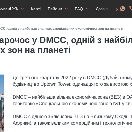
жувані ЖК
Карті
Райони
FAQ
Дозвіл на прожив
CC, одній з найбільш значних спеціальних економічних зон на планеті
арочос у DMCC, одній з найбі
х зон на планеті
До третього кварталу 2022 року в DMCC (Дубайськом
будівництво Uptown Tower, одинадцятого за висотою х
DMCC – найбільша вільна економічна зона (ВЕЗ) в ОА
територію «Спеціальною економічною зоною №1 у світ
DMCC є однією з ключових ВЕЗ на Близькому Сході і в
Африки), а також великим комерційним і технологічни