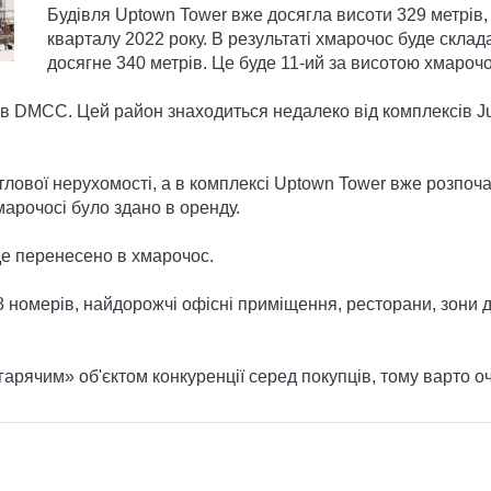
Будівля Uptown Tower вже досягла висоти 329 метрів, і
кварталу 2022 року. В результаті хмарочос буде склада
досягне 340 метрів. Це буде 11-ий за висотою хмароч
в DMCC. Цей район знаходиться недалеко від комплексів Jum
тлової нерухомості, а в комплексі Uptown Tower вже розпо
арочосі було здано в оренду.
де перенесено в хмарочос.
88 номерів, найдорожчі офісні приміщення, ресторани, зони 
рячим» об'єктом конкуренції серед покупців, тому варто очік