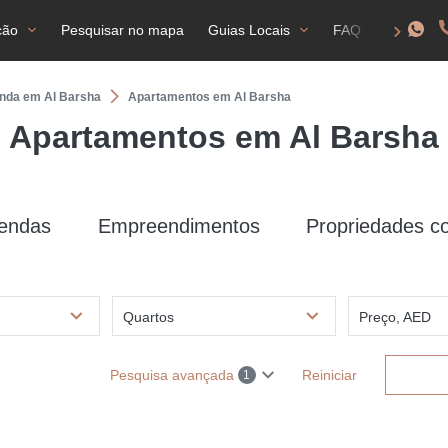
ção
Pesquisar no mapa
Guias Locais
FAQ
Autori
enda em Al Barsha
Apartamentos em Al Barsha
Apartamentos em Al Barsha
vendas
Empreendimentos
Propriedades c
Quartos
Preço, AED
Pesquisa avançada
Reiniciar
1