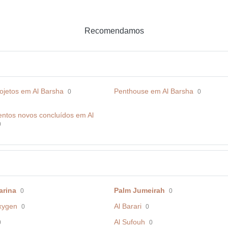
Recomendamos
ojetos em Al Barsha
Penthouse em Al Barsha
0
0
ntos novos concluídos em Al
0
arina
Palm Jumeirah
0
0
xygen
Al Barari
0
0
Al Sufouh
0
0