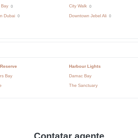
 Bay
City Walk
0
0
n Dubai
Downtown Jebel Ali
0
0
 Reserve
Harbour Lights
rs Bay
Damac Bay
e
The Sanctuary
Contatar agente