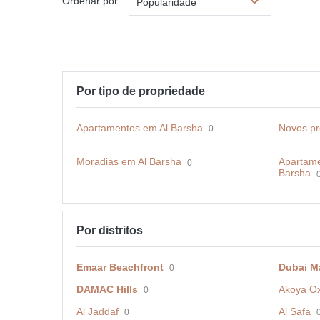
Ordenar por
Popularidade
Por tipo de propriedade
Apartamentos em Al Barsha
Novos pr
0
Moradias em Al Barsha
Apartame
0
Barsha
Por distritos
Emaar Beachfront
Dubai M
0
DAMAC Hills
Akoya O
0
Al Jaddaf
Al Safa
0