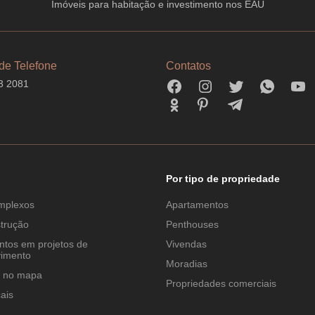
Imóveis para habitação e investimento nos EAU
de Telefone
Contatos
3 2081
Por tipo de propriedade
mplexos
Apartamentos
trução
Penthouses
tos em projetos de
Vivendas
vimento
Moradias
r no mapa
Propriedades comerciais
ais