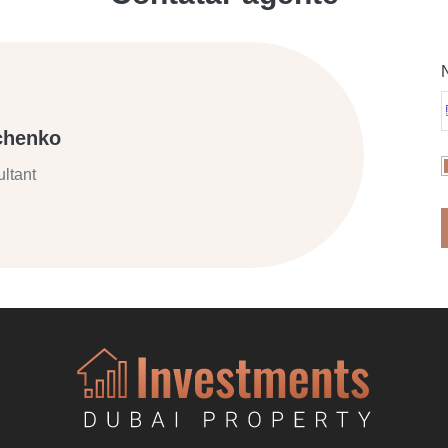
chenko
ltant