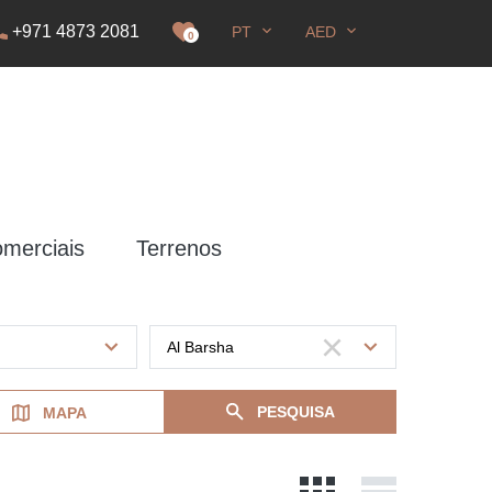
+971 4873 2081
PT
AED
zação de Residência
0
omerciais
Terrenos
PESQUISA
MAPA