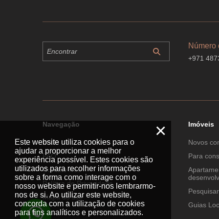
Número 
+971 487
×
Navegação
Imóveis
Este website utiliza cookies para o
Início
Novos co
ajudar a proporcionar a melhor
FAQ
Para cons
experiência possível. Estes cookies são
utilizados para recolher informações
Contate-nos
Apartamen
sobre a forma como interage com o
desenvol
Política de Privacidade
nosso website e permitir-nos lembrarmo-
Pesquisa
nos de si. Ao utilizar este website,
Mapa do site
concorda com a utilização de cookies
Guias Loc
para fins analíticos e personalizados.