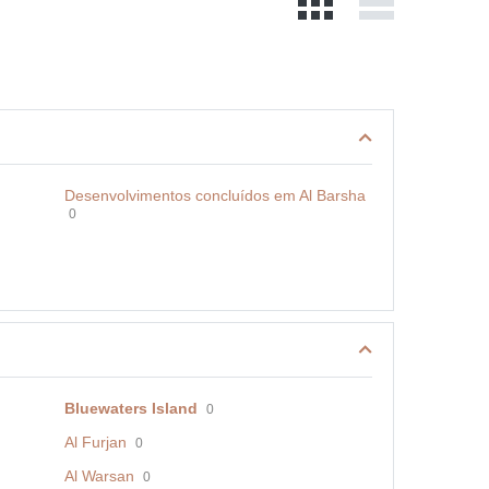
Desenvolvimentos concluídos em Al Barsha
0
Bluewaters Island
0
Al Furjan
0
Al Warsan
0