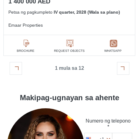
1 400 000 AED
Petsa ng pagkumpleto
IV quarter, 2028 (Wala sa plano)
Emaar Properties
BROCHURE
REQUEST OBJECTS
WHATSAPP
1 mula sa 12
Makipag-ugnayan sa ahente
Numero ng telepono
*
+1