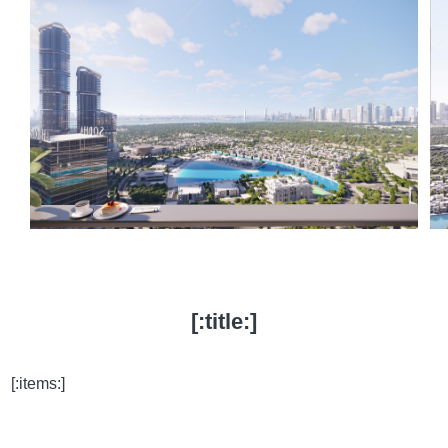
[:title:]
[:items:]