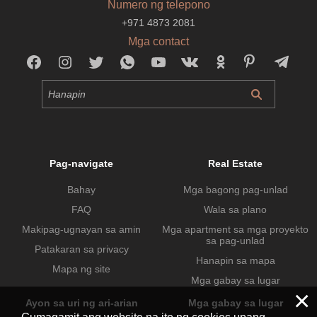
Numero ng telepono
+971 4873 2081
Mga contact
Pag-navigate
Real Estate
Bahay
Mga bagong pag-unlad
FAQ
Wala sa plano
Makipag-ugnayan sa amin
Mga apartment sa mga proyekto
sa pag-unlad
Patakaran sa privacy
Hanapin sa mapa
Mapa ng site
Mga gabay sa lugar
×
Ayon sa uri ng ari-arian
Mga gabay sa lugar