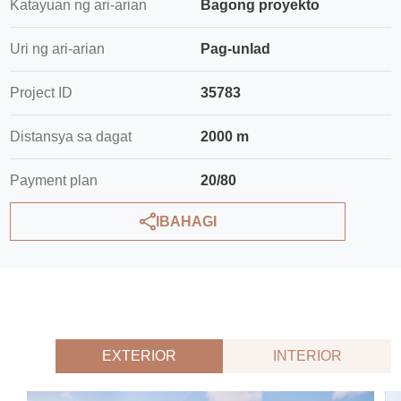
Katayuan ng ari-arian
Bagong proyekto
Uri ng ari-arian
Pag-unlad
Project ID
35783
Distansya sa dagat
2000 m
Payment plan
20/80
IBAHAGI
EXTERIOR
INTERIOR