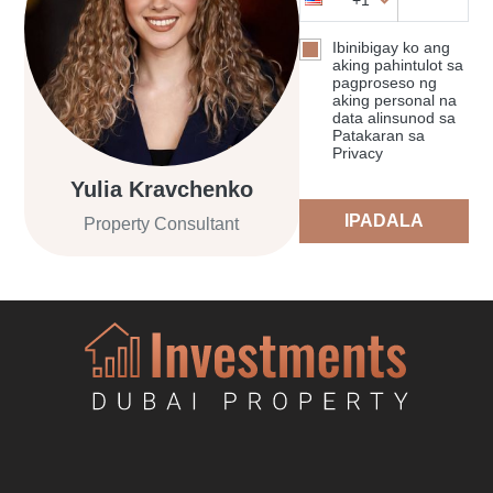
Ibinibigay ko ang
aking pahintulot sa
pagproseso ng
aking personal na
data alinsunod sa
Patakaran sa
Privacy
Yulia Kravchenko
IPADALA
Property Consultant