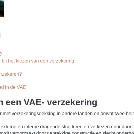
g
?
bij het kiezen van een verzekering
erzekeren?
ed in de VAE
 een VAE- verzekering
aar met verzekeringsdekking in andere landen en omvat twee be
xterne en interne dragende structuren en verliezen door door
wordt veroorzaakt door gebrekkige constructie en slecht onde