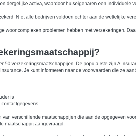
ten dergelijke activa, waardoor huiseigenaren een individuele v
erd. Niet alle bedrijven voldoen echter aan de wettelijke vere
ige wooncomplexen problemen hebben met verzekeringen. Daar
rzekeringsmaatschappij?
er 50 verzekeringsmaatschappijen. De populairste zijn A Insur
nsurance. Je kunt informeren naar de voorwaarden die ze aanbi
uder is
n contactgegevens
ssen van verschillende maatschappijen die aan de opgegeven voo
rde maatschappij aangevraagd.