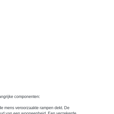
langrijke componenten:
 de mens veroorzaakte rampen dekt. De
rhoud van een wooneenheid. Een verzekerde