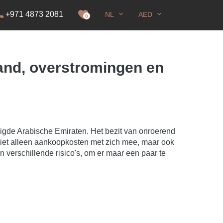
+971 4873 2081
NL
AED
nning
0
rand, overstromingen en
igde Arabische Emiraten. Het bezit van onroerend
niet alleen aankoopkosten met zich mee, maar ook
 verschillende risico's, om er maar een paar te