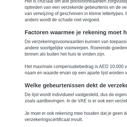
Het is cruciaal om alle polisvoorwaarden zorgvuld
optreden van een verzekerde gebeurtenis en de ve
van verwijzing of geschreven in kleine lettertype
anders wordt de schade niet vergoed.
Factoren waarmee je rekening moet ho
De verzekeringsvoorwaarden kunnen van toepassing
andere soortgelijke voorwerpen. Roerende goedere
binnen als buiten het huis te vinden zijn.
Het maximale compensatiebedrag is AED 10.000 voo
naam en waarde ervan op een aparte lijst worden v
Welke gebeurtenissen dekt de verzek
De lijst wordt individueel vastgesteld, dus de eig
zoals aardbevingen. In de VAE is er ook een verzeke
Je moet er ook rekening mee houden dat je geen do
verzekeringscertificaat invult.