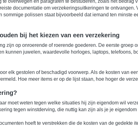
ig te overwegen en paragrafen te bestuderen, zoals het bedrag
reiste documentatie om verzekeringsuitkeringen te ontvangen
s. In sommige polissen staat bijvoorbeeld dat iemand ten minst
uden bij het kiezen van een verzekering
 zijn op onroerende of roerende goederen. De eerste groep om
n kunnen juwelen, waardevolle horloges, laptops, telefoons, b
r elk gestolen of beschadigd voorwerp. Als de kosten van een 
ermeld. Hoe meer items er op de lijst staan, hoe hoger de verz
ering?
enaar moet weten tegen welke situaties hij zijn eigendom wil ve
ring tegen winstderving, die nuttig kan zijn als je je eigendom 
cumenten hoeft te verstrekken die de kosten van de gedekte i