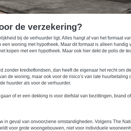
voor de verzekering?
elijkheid bij de verhuurder ligt. Alles hangt af van het formaat
n een woning met hypotheek. Maar dit formaat is alleen handig v
 het kopen met een hypotheek. Maar ook hier dekt de polis de 
d zonder kredietfondsen, dan heeft de eigenaar het recht om de
d van de woning, maar ook voor de risico's van late huurbetalin
 de huurder als voor de verhuurder.
 gaan of er een dekking is voor diefstal van bezittingen, bran
ouw in geval van onvoorziene omstandigheden. Volgens The Na
 geldt voor grote woongebouwen, niet voor individuele wooneen