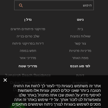
ניווט
נדל ן
בית
פרויקטי פיתוחים חדשים
שאלות נפוצות
שלב טרום-בנייה
צור קשר
דירות בפרויקטי פיתוח
מדיניות פרטיות
חפש במפה
מפת האתר
מדריכי אזור
לפי סוג הנכס
מדריכי שטח
דירות
Jumeirah Beach Residence
×
פנטהאוזים
Dubai Creek Harbour
אתר זה משתמש בעוגיות כדי לעזור לך לחוות את החוויה
וילות
Dubai Hills Estate
הטובה ביותר שאנו יכולים לספק. עוגיות אלו משמשות
לאיסוף מידע על האופן שבו אתה מתנהל באתר שלנו
בתים עירוניים
Port de La Mer
ומאפשרות לנו לזכור אותך. על ידי שימוש באתר זה אתה
מסכים לשימוש בעוגיות לצורך ניתוח ושימושים מותאמים
נכסים מסחריים
Business Bay