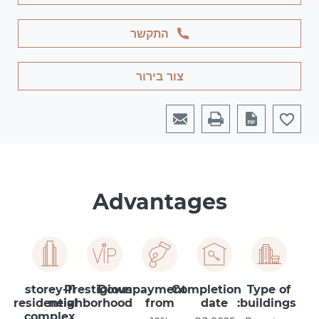
התקשר
צור בירור
Advantages
11-storey
Prestigious
Downpayment
Completion
Type of
residential
neighborhood
from
date
buildings:
complex