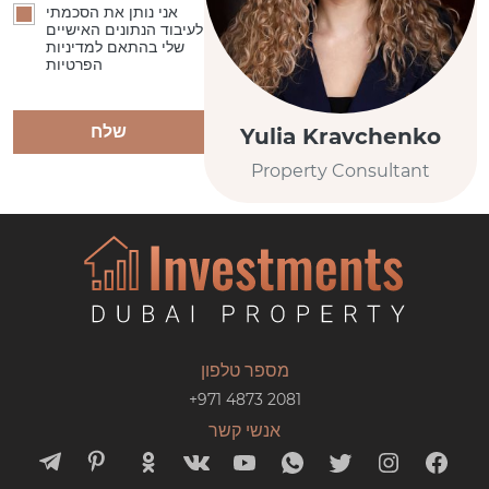
אני נותן את הסכמתי
לעיבוד הנתונים האישיים
שלי בהתאם למדיניות
הפרטיות
שלח
Yulia Kravchenko
Property Consultant
מספר טלפון
+971 4873 2081
אנשי קשר