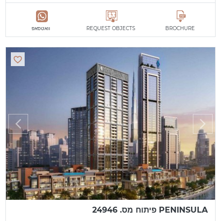
BROCHURE
REQUEST OBJECTS
וואטסאפ
PENINSULA פיתוח מס. 24946