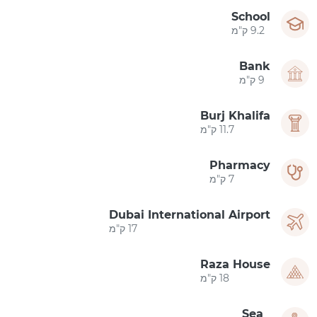
School
9.2 ק"מ
Bank
9 ק"מ
Burj Khalifa
11.7 ק"מ
Pharmacy
7 ק"מ
Dubai International Airport
17 ק"מ
Raza House
18 ק"מ
Sea