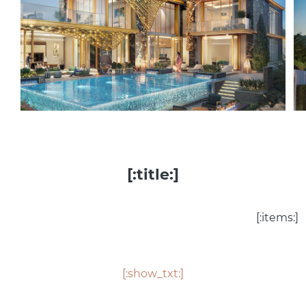
[:title:]
[:items:]
[:show_txt:]