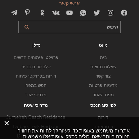
אנשי קשר
ניווט
נדל ן
בית
פרויקטי פיתוחים חדשים
שאלות נפוצות
שלב טרום-בנייה
צור קשר
דירות בפרויקטי פיתוח
מדיניות פרטיות
חפש במפה
מפת האתר
מדריכי אזור
לפי סוג הנכס
מדריכי שטח
דירות
Jumeirah Beach Residence
×
פנטהאוזים
Dubai Creek Harbour
אתר זה משתמש בעוגיות כדי לעזור לך לחוות את החוויה
וילות
Dubai Hills Estate
הטובה ביותר שאנו יכולים לספק. עוגיות אלו משמשות