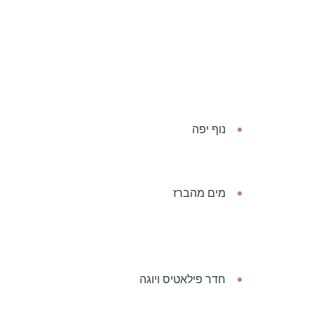
נוף יפה
מים מהברז
חדר פילאטיס ויוגה