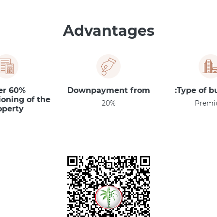
Advantages
ter
Downpayment from
Type of bu
oning of the
20%
Prem
operty