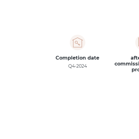
Completion date
60% af
commissi
Q4-2024
pr