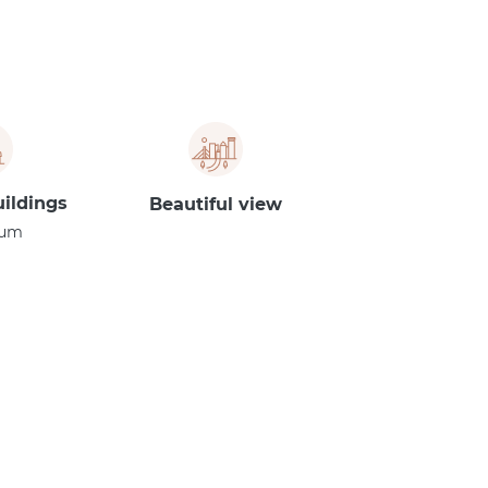
ildings:
Beautiful view
ium