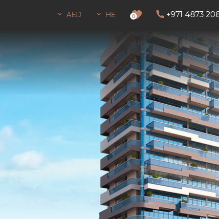
+971 4873 20
AED
HE
0
מסך מלא