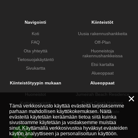
Navigointi
Kiinteistöt
Koti
Uusia rakennushankkeita
FAQ
Off-Plan
Ota yhteyttä
Huoneistoja
rakennushankkeissa
Tietosuojakäytäntö
Etsi kartalta
Sivukartta
Alueoppaat
Kiinteistötyypin mukaan
Alueoppaat
Huoneistot
Jumeirah Beach Residence
×
Kattohuoneistot
Dubai Creek Harbour
Tämä verkkosivusto käyttää evästeitä tarjotaksemme
parhaan mahdollisen käyttökokemuksen. Näitä
Huvilat
Dubai Hills Estate
evästeitä käytetään keräämään tietoa siitä kuinka
Kaupunkipientalo
Port de La Mer
sivustoamme käytetään ja voidaksemme muistaa
sinut. Käyttämällä verkkosivustoa hyväksyt evästeiden
Kaupalliset kiinteistöt
Business Bay
käytön analyyttiseen ja personalisoituun käyttöön.