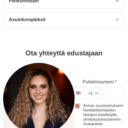
Piirikunnittain
Asuinkompleksit
Ota yhteyttä edustajaan
Puhelinnumero *
+1
Annan suostumukseni
henkikökohtaisten
tietojeni käsittelylle
yksityisyyskäytännön
mukaisesti