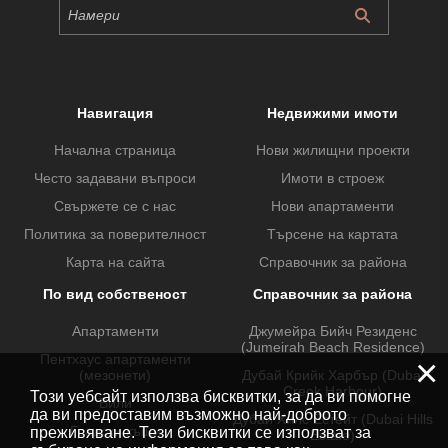
Навигация
Недвижими имоти
Начална страница
Нови жилищни проекти
Често задавани въпроси
Имоти в строеж
Свържете се с нас
Нови апартаменти
Политика за поверителност
Търсене на картата
Карта на сайта
Справочник за района
По вид собственост
Справочник за района
Апартаменти
Джумейра Бийч Резиденс
(Jumeirah Beach Residence)
Пентхаус апартаменти
×
(мезонети)
Дубай Крийк Харбър (Dubai
Creek Harbour)
Този уебсайт използва бисквитки, за да ви помогне
Вили
да ви предоставим възможно най-доброто
Дубай Хилс Естейт (Dubai Hills
Градски къщи
преживяване. Тези бисквитки се използват за
Estate)