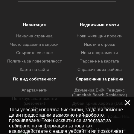
Навигация
Недвижими имоти
Начална страница
Нови жилищни проекти
Често задавани въпроси
Имоти в строеж
Свържете се с нас
Нови апартаменти
Политика за поверителност
Търсене на картата
Карта на сайта
Справочник за района
По вид собственост
Справочник за района
Апартаменти
Джумейра Бийч Резиденс
(Jumeirah Beach Residence)
Пентхаус апартаменти
×
(мезонети)
Дубай Крийк Харбър (Dubai
Creek Harbour)
Този уебсайт използва бисквитки, за да ви помогне
Вили
да ви предоставим възможно най-доброто
Дубай Хилс Естейт (Dubai Hills
Градски къщи
преживяване. Тези бисквитки се използват за
Estate)
събиране на информация за това как
Търговски имоти
Порт де Ла Мер (Port de La
взаимодействате с нашия уебсайт и ни позволяват