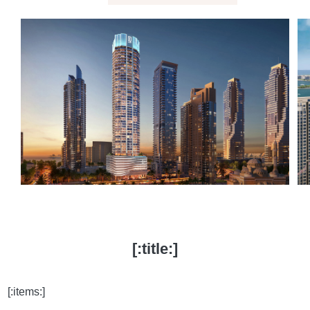
[:title:]
[:items:]