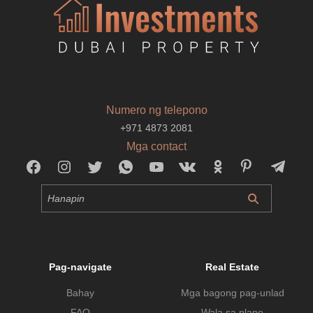
Numero ng telepono
+971 4873 2081
Mga contact
Pag-navigate
Real Estate
Bahay
Mga bagong pag-unlad
FAQ
Wala sa plano