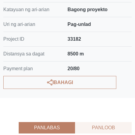
Katayuan ng ari-arian
Bagong proyekto
Uri ng ari-arian
Pag-unlad
Project ID
33182
Distansya sa dagat
8500 m
Payment plan
20/80
IBAHAGI
PANLABAS
PANLOOB