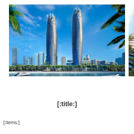
[:title:]
[:items:]