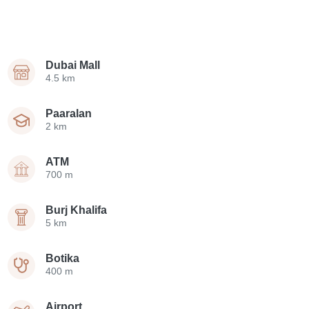
Dubai Mall
4.5 km
Paaralan
2 km
ATM
700 m
Burj Khalifa
5 km
Botika
400 m
Airport