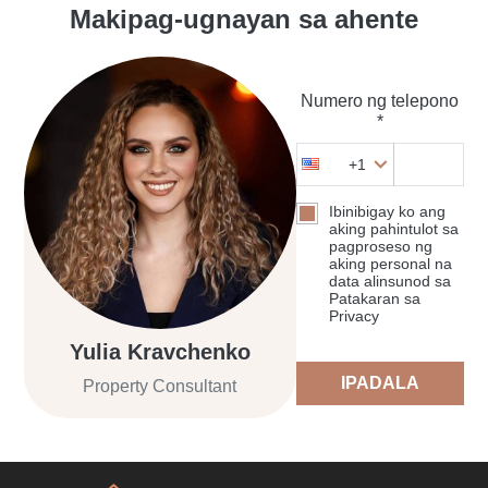
Makipag-ugnayan sa ahente
Numero ng telepono
*
+1
Ibinibigay ko ang
aking pahintulot sa
pagproseso ng
aking personal na
data alinsunod sa
Patakaran sa
Privacy
Yulia Kravchenko
IPADALA
Property Consultant