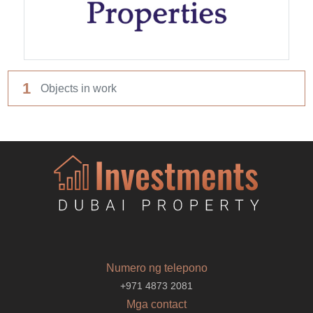
1
Objects in work
Numero ng telepono
+971 4873 2081
Mga contact