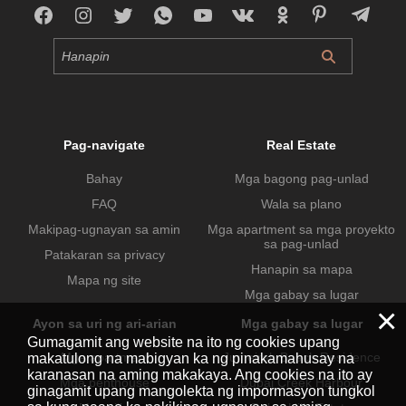
Pag-navigate
Real Estate
Bahay
Mga bagong pag-unlad
FAQ
Wala sa plano
Makipag-ugnayan sa amin
Mga apartment sa mga proyekto
sa pag-unlad
Patakaran sa privacy
Hanapin sa mapa
Mapa ng site
Mga gabay sa lugar
×
Ayon sa uri ng ari-arian
Mga gabay sa lugar
Gumagamit ang website na ito ng cookies upang
Mga apartment
Jumeirah Beach Residence
makatulong na mabigyan ka ng pinakamahusay na
karanasan na aming makakaya. Ang cookies na ito ay
Mga penthouse
Dubai Creek Harbour
ginagamit upang mangolekta ng impormasyon tungkol