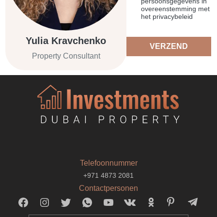
persoonsgegevens in
overeenstemming met
het privacybeleid
Yulia Kravchenko
VERZEND
Property Consultant
Telefoonnummer
+971 4873 2081
Contactpersonen