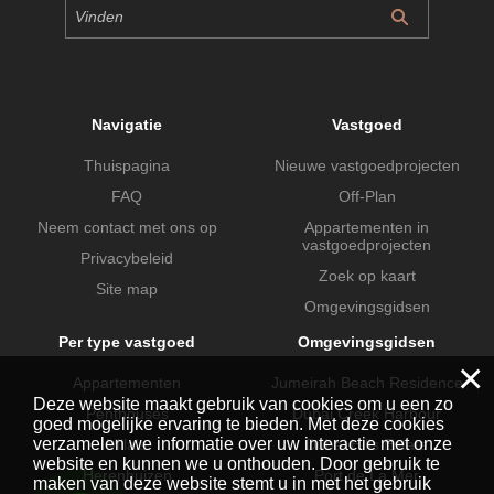
Navigatie
Vastgoed
Thuispagina
Nieuwe vastgoedprojecten
FAQ
Off-Plan
Neem contact met ons op
Appartementen in
vastgoedprojecten
Privacybeleid
Zoek op kaart
Site map
Omgevingsgidsen
Per type vastgoed
Omgevingsgidsen
×
Appartementen
Jumeirah Beach Residence
Deze website maakt gebruik van cookies om u een zo
Penthouses
Dubai Creek Harbour
goed mogelijke ervaring te bieden. Met deze cookies
verzamelen we informatie over uw interactie met onze
Villa's
Dubai Hills Estate
website en kunnen we u onthouden. Door gebruik te
Herenhuizen
Port de La Mer
maken van deze website stemt u in met het gebruik