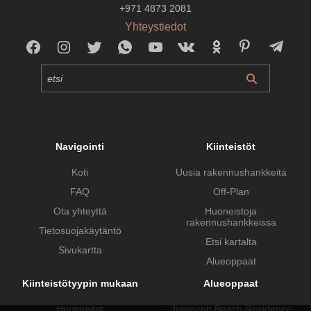
+971 4873 2081
Yhteystiedot
Navigointi
Kiinteistöt
Koti
Uusia rakennushankkeita
FAQ
Off-Plan
Ota yhteyttä
Huoneistoja
rakennushankkeissa
Tietosuojakäytäntö
Etsi kartalta
Sivukartta
Alueoppaat
Kiinteistötyypin mukaan
Alueoppaat
Huoneistot
Jumeirah Beach Residence