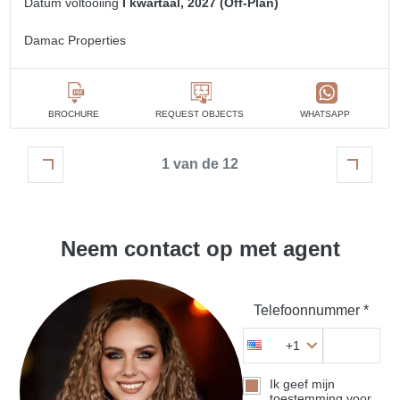
Datum voltooiing
I kwartaal, 2027 (Off-Plan)
Damac Properties
BROCHURE
REQUEST OBJECTS
WHATSAPP
1 van de 12
Neem contact op met agent
Telefoonnummer *
+1
Ik geef mijn
toestemming voor