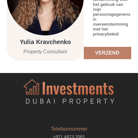
het gebruik van
mijn
persoonsgegevens
in
overeenstemming
met het
privacybeleid
Yulia Kravchenko
Property Consultant
VERZEND
Telefoonnummer
+971 4873 2081