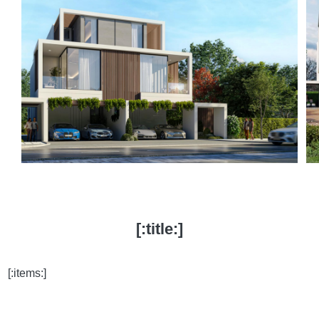
[:title:]
[:items:]